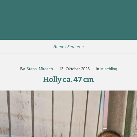
Home
/
Senioren
By
Stephi Mirosch
13. Oktober 2025
In
Mischling
Holly ca. 47 cm