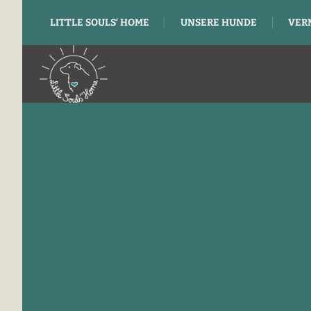
LITTLE SOULS‘ HOME
UNSERE HUNDE
VER