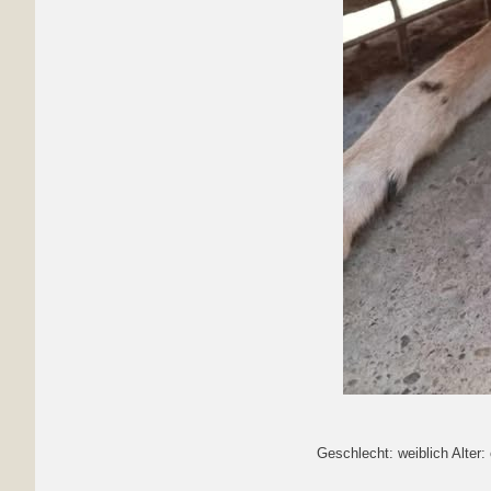
Geschlecht: weiblich Alter: 