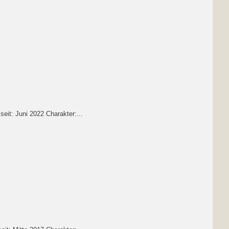
seit: Juni 2022 Charakter:...