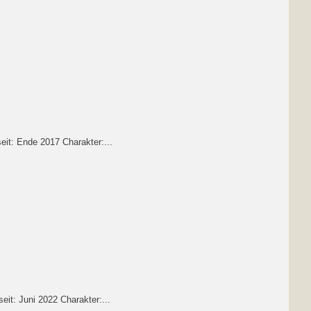
seit: Ende 2017 Charakter:...
eit: Juni 2022 Charakter:...