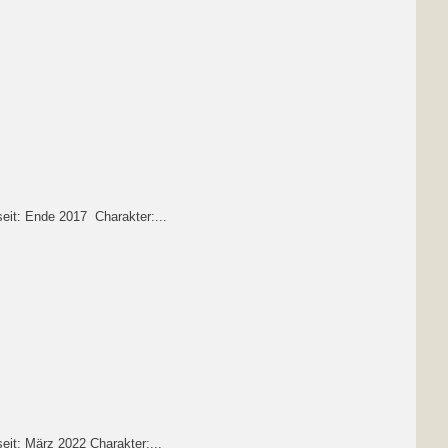
seit: Ende 2017 Charakter:...
seit: März 2022 Charakter:...