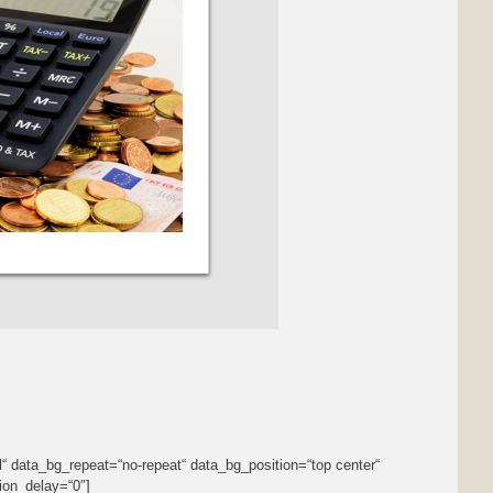
 data_bg_repeat=“no-repeat“ data_bg_position=“top center“
ion_delay=“0″]