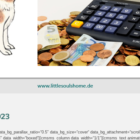
023
_bg_parallax_ratio=“0.5″ data_bg_size=“cover“ data_bg_attachment=“scroll“
=“3″ data_width=“boxed“][cmsms_column data_width=“1/1″][cmsms_text animat