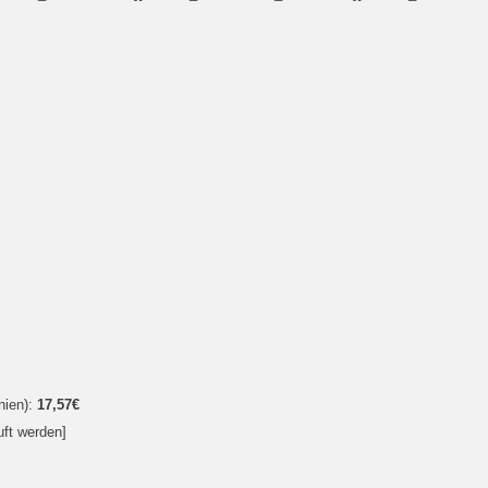
nien):
17,57€
uft werden]