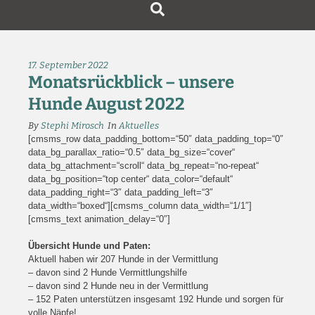
17. September 2022
Monatsrückblick – unsere
Hunde August 2022
By
Stephi Mirosch
In
Aktuelles
[cmsms_row data_padding_bottom=“50″ data_padding_top=“0″
data_bg_parallax_ratio=“0.5″ data_bg_size=“cover“
data_bg_attachment=“scroll“ data_bg_repeat=“no-repeat“
data_bg_position=“top center“ data_color=“default“
data_padding_right=“3″ data_padding_left=“3″
data_width=“boxed“][cmsms_column data_width=“1/1″]
[cmsms_text animation_delay=“0″]
Übersicht Hunde und Paten:
Aktuell haben wir 207 Hunde in der Vermittlung
– davon sind 2 Hunde Vermittlungshilfe
– davon sind 2 Hunde neu in der Vermittlung
– 152 Paten unterstützen insgesamt 192 Hunde und sorgen für
volle Näpfe!