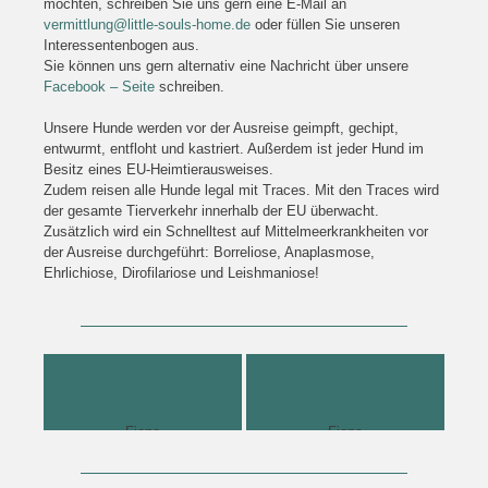
möchten, schreiben Sie uns gern eine E-Mail an
vermittlung@little-souls-home.de
oder füllen Sie unseren
Interessentenbogen aus.
Sie können uns gern alternativ eine Nachricht über unsere
Facebook – Seite
schreiben.
Unsere Hunde werden vor der Ausreise geimpft, gechipt,
entwurmt, entfloht und kastriert. Außerdem ist jeder Hund im
Besitz eines EU-Heimtierausweises.
Zudem reisen alle Hunde legal mit Traces. Mit den Traces wird
der gesamte Tierverkehr innerhalb der EU überwacht.
Zusätzlich wird ein Schnelltest auf Mittelmeerkrankheiten vor
der Ausreise durchgeführt: Borreliose, Anaplasmose,
Ehrlichiose, Dirofilariose und Leishmaniose!
Socke H
Fiene
Fiene
Fiene
Fiene
Fiene
Fiene
Fiene
Fiene
Fiene
Fiene
Fiene
Fiene
Fiene
Fiene
Fiene
Fiene und Socke H
Fiene
Fiene
Fiene
Fiene
Fiene
Fiene
Fiene
Fiene
Fiene
Fiene
Fiene
Fiene