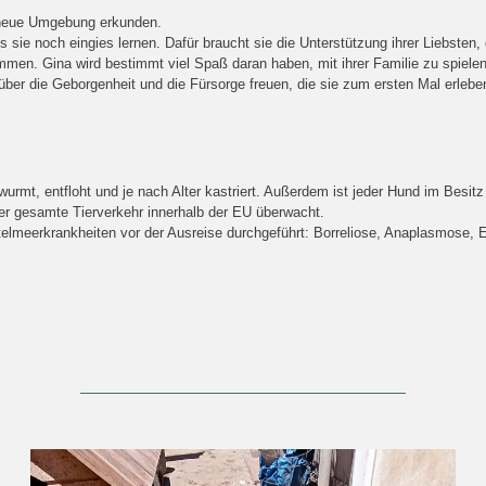
re neue Umgebung erkunden.
e noch eingies lernen. Dafür braucht sie die Unterstützung ihrer Liebsten, d
men. Gina wird bestimmt viel Spaß daran haben, mit ihrer Familie zu spielen 
er die Geborgenheit und die Fürsorge freuen, die sie zum ersten Mal erleben
urmt, entfloht und je nach Alter kastriert. Außerdem ist jeder Hund im Besi
der gesamte Tierverkehr innerhalb der EU überwacht.
telmeerkrankheiten vor der Ausreise durchgeführt: Borreliose, Anaplasmose, Eh