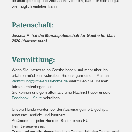
deshalb geduldig und verständnisvoll sein, damit er sich so gut
wie möglich einleben kann.
Patenschaft:
Jessica P- hat die Monatspatenschaft für Goethe für März
2026 übernommen!
Vermittlung:
Wenn Sie Interesse an Goethe haben und mehr über ihn
erfahren möchten, schreiben Sie uns gern eine E-Mail an
vermittlung@little-souls-home.de
oder füllen Sie unseren
Interessentenbogen aus.
Sie können uns gern alternativ eine Nachricht über unsere
Facebook – Seite
schreiben.
Unsere Hunde werden vor der Ausreise geimpft, gechipt,
entwurmt, entfloht und kastriert.
Außerdem ist jeder Hund im Besitz eines EU –
Heimtierausweises.
Zudem reisen alle Hunde legal mit Traces. Mit den Traces wird