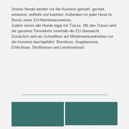
Unsere Hunde werden vor der Ausreise geimpft, gechipt,
entwurmt, entfloht und kastriert. Außerdem ist jeder Hund im
Besitz eines EU-Heimtierausweises.
Zudem reisen alle Hunde legal mit Traces. Mit den Traces wird
der gesamte Tierverkehr innerhalb der EU überwacht.
Zusätzlich wird ein Schnelltest auf Mittelmeerkrankheiten vor
der Ausreise durchgeführt: Borreliose, Anaplasmose,
Ehrlichiose, Dirofilariose und Leishmaniose!
Kaline
Kaline
Kaline
Kaline
Kaline
Kaline
Kaline
Kaline
Kaline
Kaline
Kaline
Kaline
Kaline
Kaline
Kaline
Kaline
Elisa und Kaline
Kaline
Kaline
Kaline
Kaline
Kaline
Kaline
Kaline
Kaline
Kaline
Kaline
Kaline
Kaline
Kaline
Kaline
Kaline
Kaline
Kaline
Kaline
Kaline
Kaline