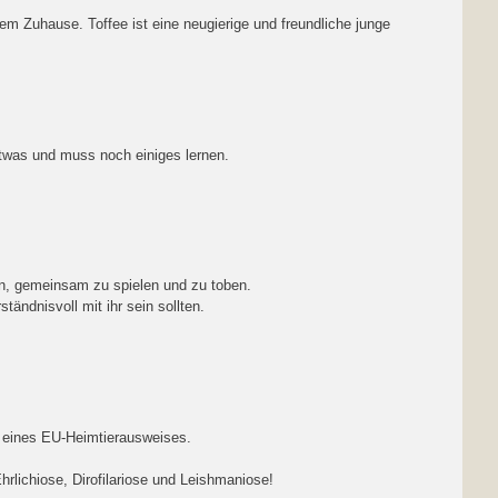
m Zuhause. Toffee ist eine neugierige und freundliche junge
twas und muss noch einiges lernen.
en, gemeinsam zu spielen und zu toben.
ändnisvoll mit ihr sein sollten.
tz eines EU-Heimtierausweises.
rlichiose, Dirofilariose und Leishmaniose!