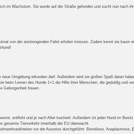
noch im Wachstum. Sie wurde auf der Straße gefunden und sucht nun nach ihre
rstmal von der anstrengenden Fahrt erholen müssen. Zudem kennt sie kaum e
tzhund!
 die neue Umgebung erkunden darf. Außerdem wird sie großen Spaß daran hab
e beim Lernen des Hunde 1×1 die Hilfe ihrer Menschen, die geduldig und verst
ie Geborgenheit freuen.
urmt, entfloht und je nach Alter kastriert. Außerdem ist jeder Hund im Besi
der gesamte Tierverkehr innerhalb der EU überwacht.
telmeerkrankheiten vor der Ausreise durchgeführt: Borreliose, Anaplasmose, Eh