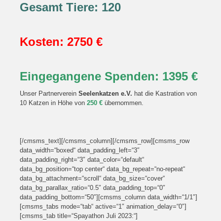
Gesamt Tiere: 120
Kosten: 2750 €
Eingegangene Spenden: 1395 €
Unser Partnerverein
Seelenkatzen e.V.
hat die Kastration von
10 Katzen in Höhe von
250 €
übernommen.
[/cmsms_text][/cmsms_column][/cmsms_row][cmsms_row
data_width=“boxed“ data_padding_left=“3″
data_padding_right=“3″ data_color=“default“
data_bg_position=“top center“ data_bg_repeat=“no-repeat“
data_bg_attachment=“scroll“ data_bg_size=“cover“
data_bg_parallax_ratio=“0.5″ data_padding_top=“0″
data_padding_bottom=“50″][cmsms_column data_width=“1/1″]
[cmsms_tabs mode=“tab“ active=“1″ animation_delay=“0″]
[cmsms_tab title=“Spayathon Juli 2023:“]