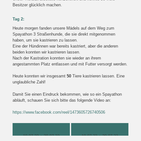
Besitzer glücklich machen.
Tag 2:
Heute morgen fanden unsere Mädels auf dem Weg zum
Spayathon 3 Straßenhunde, die sie direkt mitgenommen
haben, um sie kastrieren zu lassen.
Eine der Hündinnen war bereits kastriert, aber die anderen
beiden konnten wir kastrieren lassen.
Nach der Kastration konnten sie wieder an ihrem
angestammten Platz entlassen und mit Futter versorgt werden.
Heute konnten wir insgesamt
50
Tiere kastrieren lassen. Eine
unglaubliche Zahl!
Damit Sie einen Eindruck bekommen, wie so ein Spayathon
abläuft, schauen Sie sich bitte das folgende Video an:
https://www.facebook.com/reel/1473605726740506
19.07.23 + 20.07.23
19.07.23 + 20.07.23
19.07.23 + 20.07.23
19.07.23 + 20.07.23
19.07.23 + 20.07.23
19.07.23 + 20.07.23
19.07.23 + 20.07.23
19.07.23 + 20.07.23
19.07.23 + 20.07.23
19.07.23 + 20.07.23
19.07.23 + 20.07.23
19.07.23 + 20.07.23
19.07.23 + 20.07.23
19.07.23 + 20.07.23