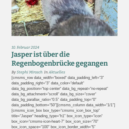
10. Februar 2024
Jasper ist über die
Regenbogenbrücke gegangen
By
Stephi Mirosch
In
Aktuelles
[cmsms_row data_width=“boxed“ data_padding_left=“3″
data_padding_right=“3″ data_color=“default“
data_bg_position=“top center“ data_bg_repeat=“no-repeat“
data_bg_attachment=“scroll“ data_bg_size=“cover“
data_bg_parallax_ratio=“0.5″ data_padding_top=“0″
data_padding_bottom=“50″][cmsms_column data_width=“1/1″]
[cmsms_icon_box box_type=“cmsms_icon_box_top“
title=“Jasper“ heading_type=“h1″ box_icon_type=“icon“
box_icon=“cmsms-icon-heart-7″ box_icon_size=“70″
box_icon_space=“100″ box_icon_border_width=“5″