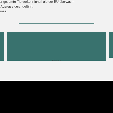
der gesamte Tierverkehr innerhalb der EU überwacht.
 Ausreise durchgeführt:
iose.
Prince
Prince
Prince
Prince
Prince
Prince
Prince
Prince
Prince