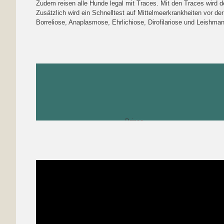
Zudem reisen alle Hunde legal mit Traces. Mit den Traces wird 
Zusätzlich wird ein Schnelltest auf Mittelmeerkrankheiten vor der
Borreliose, Anaplasmose, Ehrlichiose, Dirofilariose und Leishman
Prince
Prince
Prince
Prince
Prince
Prince
Prince
Prince
Prince