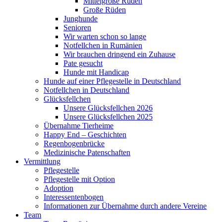
Mittelgroße Rüden
Große Rüden
Junghunde
Senioren
Wir warten schon so lange
Notfellchen in Rumänien
Wir brauchen dringend ein Zuhause
Pate gesucht
Hunde mit Handicap
Hunde auf einer Pflegestelle in Deutschland
Notfellchen in Deutschland
Glücksfellchen
Unsere Glücksfellchen 2026
Unsere Glücksfellchen 2025
Übernahme Tierheime
Happy End – Geschichten
Regenbogenbrücke
Medizinische Patenschaften
Vermittlung
Pflegestelle
Pflegestelle mit Option
Adoption
Interessentenbogen
Informationen zur Übernahme durch andere Vereine
Team