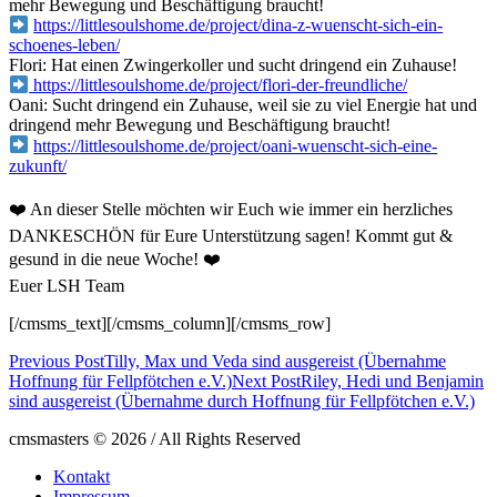
mehr Bewegung und Beschäftigung braucht!
https://littlesoulshome.de/project/dina-z-wuenscht-sich-ein-
schoenes-leben/
Flori: Hat einen Zwingerkoller und sucht dringend ein Zuhause!
https://littlesoulshome.de/project/flori-der-freundliche/
Oani: Sucht dringend ein Zuhause, weil sie zu viel Energie hat und
dringend mehr Bewegung und Beschäftigung braucht!
https://littlesoulshome.de/project/oani-wuenscht-sich-eine-
zukunft/
❤️ An dieser Stelle möchten wir Euch wie immer ein herzliches
DANKESCHÖN für Eure Unterstützung sagen! Kommt gut &
gesund in die neue Woche! ❤️
Euer LSH Team
[/cmsms_text][/cmsms_column][/cmsms_row]
Previous Post
Tilly, Max und Veda sind ausgereist (Übernahme
Hoffnung für Fellpfötchen e.V.)
Next Post
Riley, Hedi und Benjamin
sind ausgereist (Übernahme durch Hoffnung für Fellpfötchen e.V.)
cmsmasters © 2026 / All Rights Reserved
Kontakt
Impressum