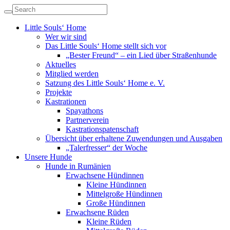
Little Souls‘ Home
Wer wir sind
Das Little Souls‘ Home stellt sich vor
„Bester Freund“ – ein Lied über Straßenhunde
Aktuelles
Mitglied werden
Satzung des Little Souls‘ Home e. V.
Projekte
Kastrationen
Spayathons
Partnerverein
Kastrationspatenschaft
Übersicht über erhaltene Zuwendungen und Ausgaben
„Talerfresser“ der Woche
Unsere Hunde
Hunde in Rumänien
Erwachsene Hündinnen
Kleine Hündinnen
Mittelgroße Hündinnen
Große Hündinnen
Erwachsene Rüden
Kleine Rüden