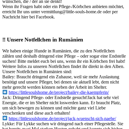
wünschen, die / der an sie denkt!
Wenn ihr Fragen habt oder ein Pflege-/Körbchen anbieten möchtet,
erreicht Ihr uns unter vermittlung@little-souls-home.de oder per
Nachricht hier bei Facebook.
‼️ Unsere Notfellchen in Rumänien
Wir haben einige Hunde in Rumänien, die zu den Notfellchen
zählen und deshalb dringend eine Pflege – oder sogar eine Endstelle
suchen! Bitte meldet euch bei uns, wenn ihr ein Körbchen frei habt!
Weitere Infos zu unseren Notfellchen findet ihr direkt in den Alben.
Unsere Notfellchen in Rumänien sind:
Bailey: Braucht dringend ein Zuhause, weil sie mehr Auslastung
benötigt und unsere Pfleger, bei denen sie aktuell lebt, dem nicht
mehr gerecht werden können neben der Arbeit im Shelter.
https://littlesoulshome.de/project/bailey-die-kaempferin/
Jack: Dringend Pflege- oder Endstelle gesucht!Jack hat sehr viel
Energie, die er im Shelter nicht loswerden kann. Er braucht Platz,
um sich bewegen zu können und möchte ganz viel Liebe
verschenken und diese auch erhalten!
https://littlesoulshome.de/project/jack-wuenscht-sich-naehe/
Lykke: Für Lykke suchen wir dringend nach einer Pflegestelle. Sie
hat bereits zwei Mal starken Husten gehabt und konnte sich bisher