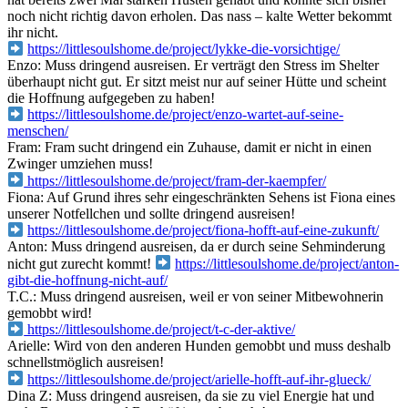
noch nicht richtig davon erholen. Das nass – kalte Wetter bekommt
ihr nicht.
https://littlesoulshome.de/project/lykke-die-vorsichtige/
Enzo: Muss dringend ausreisen. Er verträgt den Stress im Shelter
überhaupt nicht gut. Er sitzt meist nur auf seiner Hütte und scheint
die Hoffnung aufgegeben zu haben!
https://littlesoulshome.de/project/enzo-wartet-auf-seine-
menschen/
Fram: Fram sucht dringend ein Zuhause, damit er nicht in einen
Zwinger umziehen muss!
https://littlesoulshome.de/project/fram-der-kaempfer/
Fiona: Auf Grund ihres sehr eingeschränkten Sehens ist Fiona eines
unserer Notfellchen und sollte dringend ausreisen!
https://littlesoulshome.de/project/fiona-hofft-auf-eine-zukunft/
Anton: Muss dringend ausreisen, da er durch seine Sehminderung
nicht gut zurecht kommt!
https://littlesoulshome.de/project/anton-
gibt-die-hoffnung-nicht-auf/
T.C.: Muss dringend ausreisen, weil er von seiner Mitbewohnerin
gemobbt wird!
https://littlesoulshome.de/project/t-c-der-aktive/
Arielle: Wird von den anderen Hunden gemobbt und muss deshalb
schnellstmöglich ausreisen!
https://littlesoulshome.de/project/arielle-hofft-auf-ihr-glueck/
Dina Z: Muss dringend ausreisen, da sie zu viel Energie hat und