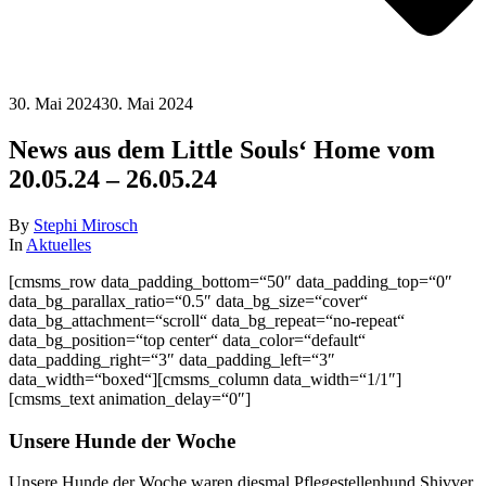
30. Mai 2024
30. Mai 2024
News aus dem Little Souls‘ Home vom
20.05.24 – 26.05.24
By
Stephi Mirosch
In
Aktuelles
[cmsms_row data_padding_bottom=“50″ data_padding_top=“0″
data_bg_parallax_ratio=“0.5″ data_bg_size=“cover“
data_bg_attachment=“scroll“ data_bg_repeat=“no-repeat“
data_bg_position=“top center“ data_color=“default“
data_padding_right=“3″ data_padding_left=“3″
data_width=“boxed“][cmsms_column data_width=“1/1″]
[cmsms_text animation_delay=“0″]
Unsere Hunde der Woche
Unsere Hunde der Woche waren diesmal Pflegestellenhund Shivver