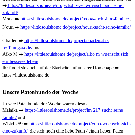
➡️
https://littlesoulshome.de/project/shivver-wuenscht-sich-eine-
zukunft/
Mona ➡️
https://littlesoulshome.de/project/mona-sucht-ihre-familie/
,
Nouri ➡️
https://littlesoulshome.de/project/nouri-sucht-seine-familie/
,
Charlen ➡️
https://littlesoulshome.de/project/charlen-die-
hoffnungsvolle/
und
Aiko M ➡️
https://littlesoulshome.de/project/aiko-m-wuenscht-sich-
ein-besseres-leben/
Ihr findet sie auch auf der Startseite auf unserer Homepage ➡️
https://littlesoulshome.de
Unsere Patenhunde der Woche
Unsere Patenhunde der Woche waren diesmal
Malaika ➡️
https://littlesoulshome.de/project/lm-217-sucht-seine-
familie/
und
WLM 259 ➡️
https://littlesoulshome.de/project/yuna-wuenscht-sich-
eine-zukunft/
, die sich noch eine liebe Patin / einen lieben Paten